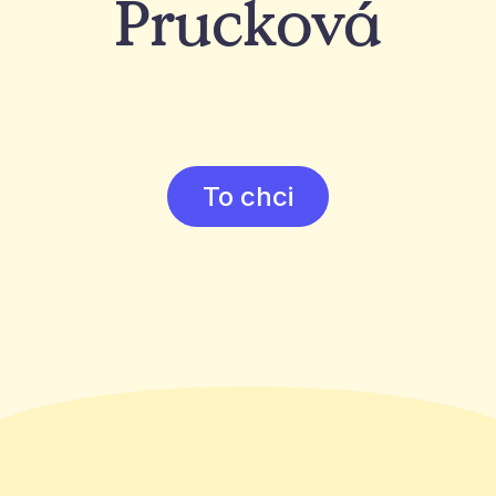
Prucková
To chci