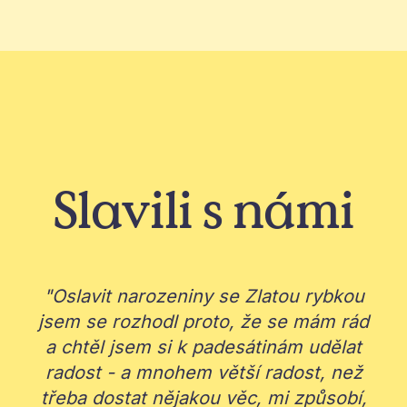
Slavili s námi
"Oslavit narozeniny se Zlatou rybkou
“
jsem se rozhodl proto, že se mám rád
a chtěl jsem si k padesátinám udělat
radost - a mnohem větší radost, než
třeba dostat nějakou věc, mi způsobí,
v