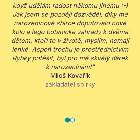
když udělám radost někomu jinému :-)
n
Jak jsem se později dozvěděl, díky mé
narozeninové sbírce doputovalo nové
z
kolo a lego botanické zahrady k dvěma
dětem, kteří to v životě, myslím, nemají
lehké. Aspoň trochu je prostřednictvím
j
Rybky potěšit, byl pro mě skvělý dárek
k narozeninám!"
ú
Miloš Kovařík
zakladatel sbírky