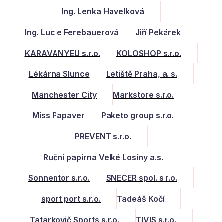
Ing. Lenka Havelková
Ing. Lucie Ferebauerová
Jiří Pekárek
KARAVANYEU s.r.o.
KOLOSHOP s.r.o.
Lékárna Slunce
Letiště Praha, a. s.
Manchester City
Markstore s.r.o.
Miss Papaver
Paketo group s.r.o.
PREVENT s.r.o.
Ruční papírna Velké Losiny a.s.
Sonnentor s.r.o.
SNECER spol. s r.o.
sport port s.r.o.
Tadeáš Kočí
Tatarkovič Sports s.r.o.
TIVIS s.r.o.